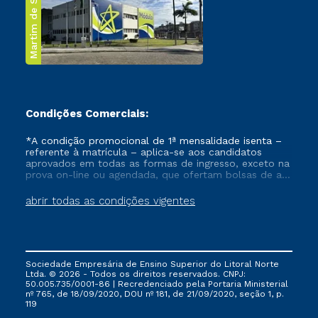
Martim de Sá
Condições Comerciais:
*A condição promocional de 1ª mensalidade isenta –
referente à matrícula – aplica-se aos candidatos
aprovados em todas as formas de ingresso, exceto na
prova on-line ou agendada, que ofertam bolsas de até
50% de desconto, ambos ingressantes no semestre
vigente, que ainda não tenham efetivado e/ou não
abrir todas as condições vigentes
tenham cancelado ou trancado sua matrícula em uma
das Instituições da Cruzeiro do Sul Educacional, no
período de um ano. Tais condições não se aplicam
aos cursos de Medicina, e também para matriculados
via FIES, Prouni e outros programas governamentais, e
Sociedade Empresária de Ensino Superior do Litoral Norte
não se acumula com nenhuma outra campanha
Ltda. © 2026 - Todos os direitos reservados. CNPJ:
ofertada pela Instituição.
50.005.735/0001-86 | Recredenciado pela Portaria Ministerial
nº 765, de 18/09/2020, DOU nº 181, de 21/09/2020, seção 1, p.
119