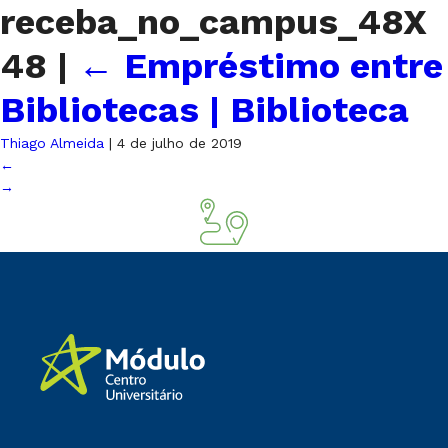
receba_no_campus_48X
48
|
←
Empréstimo entre
Bibliotecas | Biblioteca
Thiago Almeida
|
4 de julho de 2019
←
→