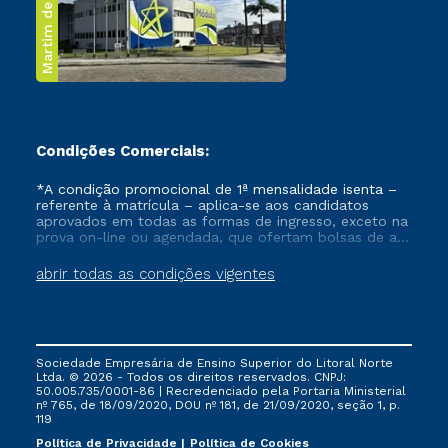
Martim de Sá
Condições Comerciais:
*A condição promocional de 1ª mensalidade isenta –
referente à matrícula – aplica-se aos candidatos
aprovados em todas as formas de ingresso, exceto na
prova on-line ou agendada, que ofertam bolsas de até
50% de desconto, ambos ingressantes no semestre
vigente, que ainda não tenham efetivado e/ou não
abrir todas as condições vigentes
tenham cancelado ou trancado sua matrícula em uma
das Instituições da Cruzeiro do Sul Educacional, no
período de um ano. Tais condições não se aplicam
aos cursos de Medicina, e também para matriculados
via FIES, Prouni e outros programas governamentais, e
Sociedade Empresária de Ensino Superior do Litoral Norte
não se acumula com nenhuma outra campanha
Ltda. © 2026 - Todos os direitos reservados. CNPJ:
ofertada pela Instituição.
50.005.735/0001-86 | Recredenciado pela Portaria Ministerial
nº 765, de 18/09/2020, DOU nº 181, de 21/09/2020, seção 1, p.
119
Política de Privacidade
Política de Cookies