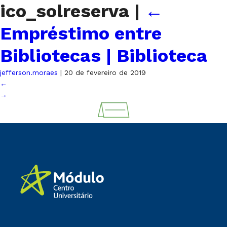
ico_solreserva
|
←
Empréstimo entre
Bibliotecas | Biblioteca
jefferson.moraes
|
20 de fevereiro de 2019
←
→