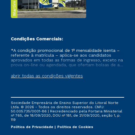
Martim de Sá
Condições Comerciais:
*A condição promocional de 1ª mensalidade isenta –
referente à matrícula – aplica-se aos candidatos
aprovados em todas as formas de ingresso, exceto na
prova on-line ou agendada, que ofertam bolsas de até
50% de desconto, ambos ingressantes no semestre
vigente, que ainda não tenham efetivado e/ou não
abrir todas as condições vigentes
tenham cancelado ou trancado sua matrícula em uma
das Instituições da Cruzeiro do Sul Educacional, no
período de um ano. Tais condições não se aplicam
aos cursos de Medicina, e também para matriculados
via FIES, Prouni e outros programas governamentais, e
Sociedade Empresária de Ensino Superior do Litoral Norte
não se acumula com nenhuma outra campanha
Ltda. © 2026 - Todos os direitos reservados. CNPJ:
ofertada pela Instituição.
50.005.735/0001-86 | Recredenciado pela Portaria Ministerial
nº 765, de 18/09/2020, DOU nº 181, de 21/09/2020, seção 1, p.
119
Política de Privacidade
Política de Cookies