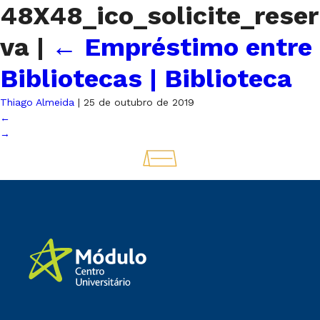
48X48_ico_solicite_reser
va
|
←
Empréstimo entre
Bibliotecas | Biblioteca
Thiago Almeida
|
25 de outubro de 2019
←
→