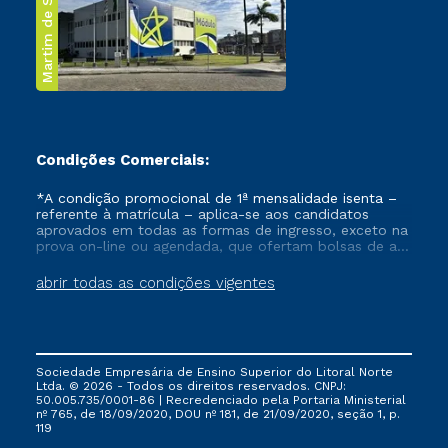
Martim de Sá
Condições Comerciais:
*A condição promocional de 1ª mensalidade isenta –
referente à matrícula – aplica-se aos candidatos
aprovados em todas as formas de ingresso, exceto na
prova on-line ou agendada, que ofertam bolsas de até
50% de desconto, ambos ingressantes no semestre
vigente, que ainda não tenham efetivado e/ou não
abrir todas as condições vigentes
tenham cancelado ou trancado sua matrícula em uma
das Instituições da Cruzeiro do Sul Educacional, no
período de um ano. Tais condições não se aplicam
aos cursos de Medicina, e também para matriculados
via FIES, Prouni e outros programas governamentais, e
Sociedade Empresária de Ensino Superior do Litoral Norte
não se acumula com nenhuma outra campanha
Ltda. © 2026 - Todos os direitos reservados. CNPJ:
ofertada pela Instituição.
50.005.735/0001-86 | Recredenciado pela Portaria Ministerial
nº 765, de 18/09/2020, DOU nº 181, de 21/09/2020, seção 1, p.
119