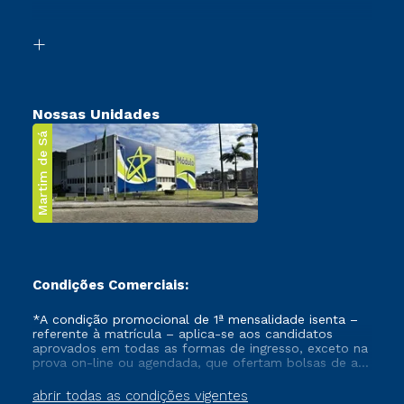
Acessibilidade
Segunda Graduação
Biblioteca
Transferência
Nossas Unidades
Martim de Sá
Condições Comerciais:
*A condição promocional de 1ª mensalidade isenta –
referente à matrícula – aplica-se aos candidatos
aprovados em todas as formas de ingresso, exceto na
prova on-line ou agendada, que ofertam bolsas de até
50% de desconto, ambos ingressantes no semestre
vigente, que ainda não tenham efetivado e/ou não
abrir todas as condições vigentes