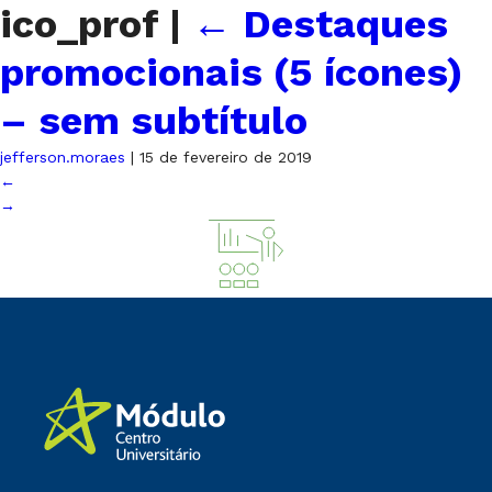
ico_prof
|
←
Destaques
promocionais (5 ícones)
– sem subtítulo
jefferson.moraes
|
15 de fevereiro de 2019
←
→