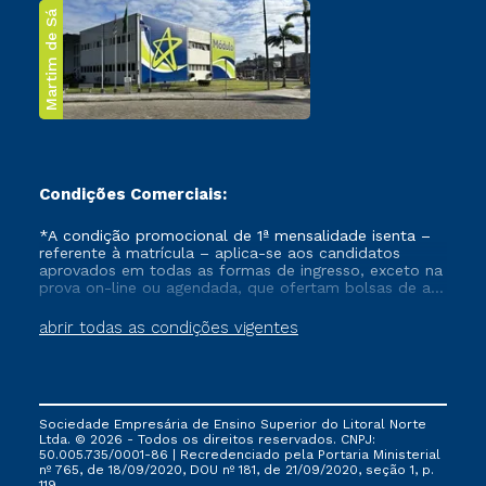
Martim de Sá
Condições Comerciais:
*A condição promocional de 1ª mensalidade isenta –
referente à matrícula – aplica-se aos candidatos
aprovados em todas as formas de ingresso, exceto na
prova on-line ou agendada, que ofertam bolsas de até
50% de desconto, ambos ingressantes no semestre
vigente, que ainda não tenham efetivado e/ou não
abrir todas as condições vigentes
tenham cancelado ou trancado sua matrícula em uma
das Instituições da Cruzeiro do Sul Educacional, no
período de um ano. Tais condições não se aplicam
aos cursos de Medicina, e também para matriculados
via FIES, Prouni e outros programas governamentais, e
Sociedade Empresária de Ensino Superior do Litoral Norte
não se acumula com nenhuma outra campanha
Ltda. © 2026 - Todos os direitos reservados. CNPJ:
ofertada pela Instituição.
50.005.735/0001-86 | Recredenciado pela Portaria Ministerial
nº 765, de 18/09/2020, DOU nº 181, de 21/09/2020, seção 1, p.
119