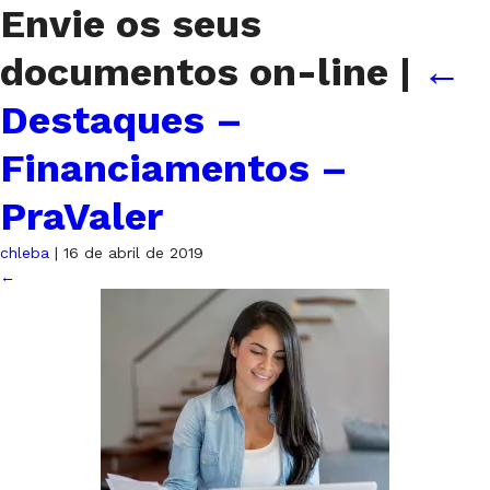
Envie os seus
documentos on-line
|
←
Destaques –
Financiamentos –
PraValer
chleba
|
16 de abril de 2019
←