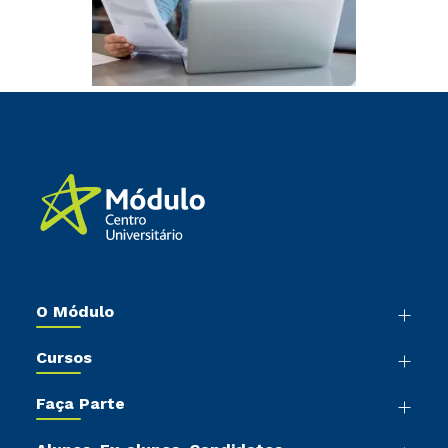
O Módulo
Nossa História
Cursos
Sala de Imprensa
Graduação
Trabalhe Conosco
Faça Parte
Pós-Graduação
Sou Colaborador
Vestibular Mérito
Cursos de Medicina