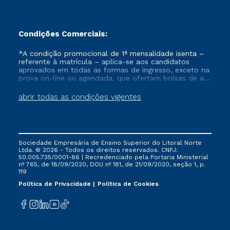
Condições Comerciais:
*A condição promocional de 1ª mensalidade isenta –
referente à matrícula – aplica-se aos candidatos
aprovados em todas as formas de ingresso, exceto na
prova on-line ou agendada, que ofertam bolsas de até
50% de desconto, ambos ingressantes no semestre
vigente, que ainda não tenham efetivado e/ou não
abrir todas as condições vigentes
tenham cancelado ou trancado sua matrícula em uma
das Instituições da Cruzeiro do Sul Educacional, no
período de um ano. Tais condições não se aplicam
aos cursos de Medicina, e também para matriculados
via FIES, Prouni e outros programas governamentais, e
Sociedade Empresária de Ensino Superior do Litoral Norte
não se acumula com nenhuma outra campanha
Ltda. © 2026 - Todos os direitos reservados. CNPJ:
ofertada pela Instituição.
50.005.735/0001-86 | Recredenciado pela Portaria Ministerial
nº 765, de 18/09/2020, DOU nº 181, de 21/09/2020, seção 1, p.
119
Política de Privacidade
Política de Cookies