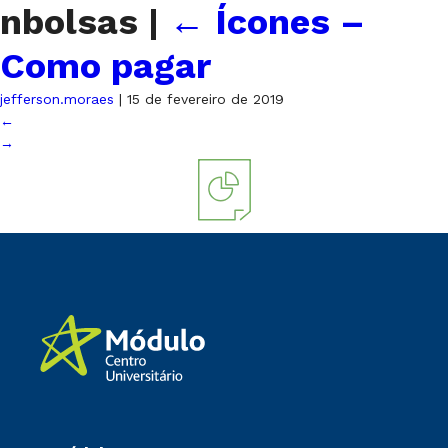
nbolsas
|
←
Ícones –
Como pagar
jefferson.moraes
|
15 de fevereiro de 2019
←
→