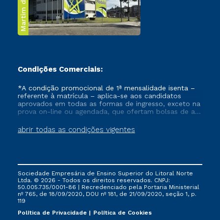
Martim de Sá
Condições Comerciais:
*A condição promocional de 1ª mensalidade isenta –
referente à matrícula – aplica-se aos candidatos
aprovados em todas as formas de ingresso, exceto na
prova on-line ou agendada, que ofertam bolsas de até
50% de desconto, ambos ingressantes no semestre
vigente, que ainda não tenham efetivado e/ou não
abrir todas as condições vigentes
tenham cancelado ou trancado sua matrícula em uma
das Instituições da Cruzeiro do Sul Educacional, no
período de um ano. Tais condições não se aplicam
aos cursos de Medicina, e também para matriculados
via FIES, Prouni e outros programas governamentais, e
Sociedade Empresária de Ensino Superior do Litoral Norte
não se acumula com nenhuma outra campanha
Ltda. © 2026 - Todos os direitos reservados. CNPJ:
ofertada pela Instituição.
50.005.735/0001-86 | Recredenciado pela Portaria Ministerial
nº 765, de 18/09/2020, DOU nº 181, de 21/09/2020, seção 1, p.
119
Política de Privacidade
Política de Cookies