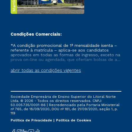
Condições Comerciais:
*A condição promocional de 1ª mensalidade isenta –
referente à matrícula – aplica-se aos candidatos
aprovados em todas as formas de ingresso, exceto na
prova on-line ou agendada, que ofertam bolsas de até
50% de desconto, ambos ingressantes no semestre
vigente, que ainda não tenham efetivado e/ou não
abrir todas as condições vigentes
tenham cancelado ou trancado sua matrícula em uma
das Instituições da Cruzeiro do Sul Educacional, no
período de um ano. Tais condições não se aplicam
aos cursos de Medicina, e também para matriculados
via FIES, Prouni e outros programas governamentais, e
Sociedade Empresária de Ensino Superior do Litoral Norte
não se acumula com nenhuma outra campanha
Ltda. © 2026 - Todos os direitos reservados. CNPJ:
ofertada pela Instituição.
50.005.735/0001-86 | Recredenciado pela Portaria Ministerial
nº 765, de 18/09/2020, DOU nº 181, de 21/09/2020, seção 1, p.
119
Política de Privacidade
Política de Cookies