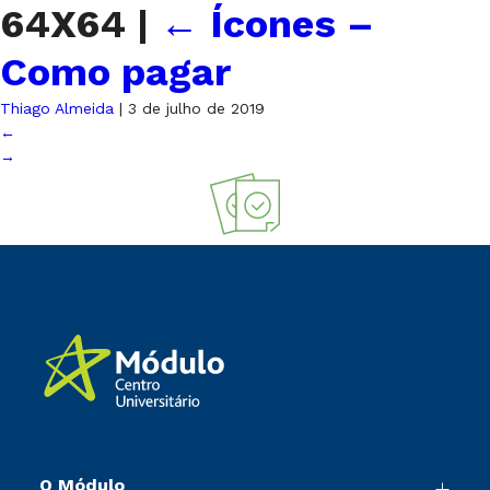
64X64
|
←
Ícones –
Como pagar
Thiago Almeida
|
3 de julho de 2019
←
→
O Módulo