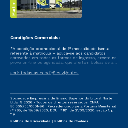
Martim de Sá
Condições Comerciais:
*A condição promocional de 1ª mensalidade isenta –
referente à matrícula – aplica-se aos candidatos
aprovados em todas as formas de ingresso, exceto na
prova on-line ou agendada, que ofertam bolsas de até
50% de desconto, ambos ingressantes no semestre
vigente, que ainda não tenham efetivado e/ou não
abrir todas as condições vigentes
tenham cancelado ou trancado sua matrícula em uma
das Instituições da Cruzeiro do Sul Educacional, no
período de um ano. Tais condições não se aplicam
aos cursos de Medicina, e também para matriculados
via FIES, Prouni e outros programas governamentais, e
Sociedade Empresária de Ensino Superior do Litoral Norte
não se acumula com nenhuma outra campanha
Ltda. © 2026 - Todos os direitos reservados. CNPJ:
ofertada pela Instituição.
50.005.735/0001-86 | Recredenciado pela Portaria Ministerial
nº 765, de 18/09/2020, DOU nº 181, de 21/09/2020, seção 1, p.
119
Política de Privacidade
Política de Cookies