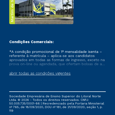
Martim de Sá
Condições Comerciais:
*A condição promocional de 1ª mensalidade isenta –
referente à matrícula – aplica-se aos candidatos
aprovados em todas as formas de ingresso, exceto na
prova on-line ou agendada, que ofertam bolsas de até
50% de desconto, ambos ingressantes no semestre
vigente, que ainda não tenham efetivado e/ou não
abrir todas as condições vigentes
tenham cancelado ou trancado sua matrícula em uma
das Instituições da Cruzeiro do Sul Educacional, no
período de um ano. Tais condições não se aplicam
aos cursos de Medicina, e também para matriculados
via FIES, Prouni e outros programas governamentais, e
Sociedade Empresária de Ensino Superior do Litoral Norte
não se acumula com nenhuma outra campanha
Ltda. © 2026 - Todos os direitos reservados. CNPJ:
ofertada pela Instituição.
50.005.735/0001-86 | Recredenciado pela Portaria Ministerial
nº 765, de 18/09/2020, DOU nº 181, de 21/09/2020, seção 1, p.
119