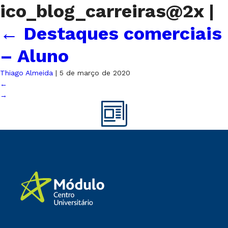
ico_blog_carreiras@2x
|
←
Destaques comerciais
– Aluno
Thiago Almeida
|
5 de março de 2020
←
→