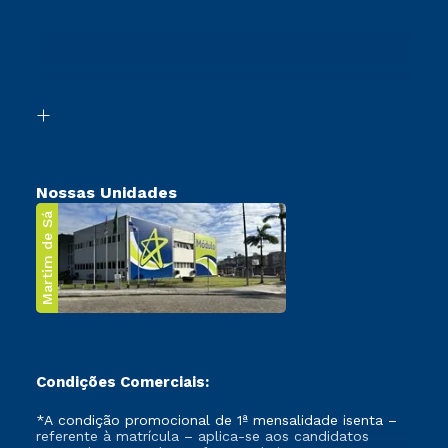
Cursos Profissionalizantes
Sou Ex-Aluno
Ingresso via Enem
Canais de Atendimento
Retorne ao Curso
Acessibilidade
Segunda Graduação
Biblioteca
Transferência
Nossas Unidades
Martim de Sá
Condições Comerciais:
*A condição promocional de 1ª mensalidade isenta –
referente à matrícula – aplica-se aos candidatos