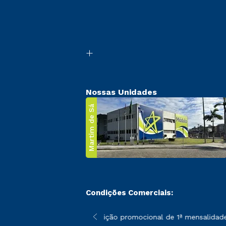
Nossas Unidades
Martim de Sá
Condições Comerciais:
 poderão sofrer alterações nos períodos de rematrícula conforme
*A condição promocional de 1ª mensalidade i