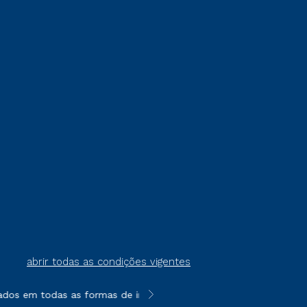
abrir todas as condições vigentes
ados em todas as formas de ingresso, exceto na prova on-line ou
**Semipresencial é um formato do E