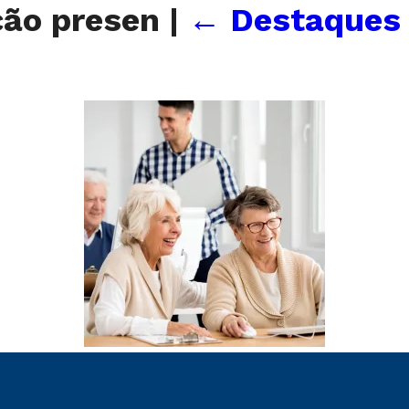
ção presen
|
←
Destaques 