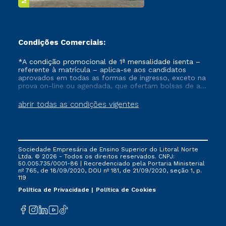
Condições Comerciais:
*A condição promocional de 1ª mensalidade isenta –
referente à matrícula – aplica-se aos candidatos
aprovados em todas as formas de ingresso, exceto na
prova on-line ou agendada, que ofertam bolsas de até
50% de desconto, ambos ingressantes no semestre
vigente, que ainda não tenham efetivado e/ou não
abrir todas as condições vigentes
tenham cancelado ou trancado sua matrícula em uma
das Instituições da Cruzeiro do Sul Educacional, no
período de um ano. Tais condições não se aplicam
aos cursos de Medicina, e também para matriculados
via FIES, Prouni e outros programas governamentais, e
Sociedade Empresária de Ensino Superior do Litoral Norte
não se acumula com nenhuma outra campanha
Ltda. © 2026 - Todos os direitos reservados. CNPJ:
ofertada pela Instituição.
50.005.735/0001-86 | Recredenciado pela Portaria Ministerial
nº 765, de 18/09/2020, DOU nº 181, de 21/09/2020, seção 1, p.
119
Política de Privacidade
Política de Cookies