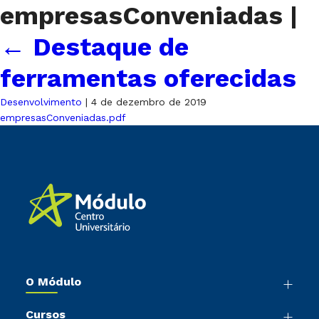
empresasConveniadas
|
←
Destaque de
ferramentas oferecidas
Desenvolvimento
|
4 de dezembro de 2019
empresasConveniadas.pdf
O Módulo
Nossa História
Cursos