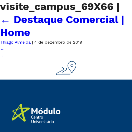
visite_campus_69X66
|
←
Destaque Comercial |
Home
Thiago Almeida
|
4 de dezembro de 2019
←
→