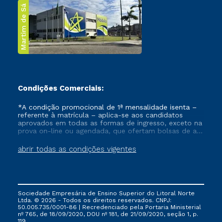
Martim de Sá
Condições Comerciais:
*A condição promocional de 1ª mensalidade isenta –
referente à matrícula – aplica-se aos candidatos
aprovados em todas as formas de ingresso, exceto na
prova on-line ou agendada, que ofertam bolsas de até
50% de desconto, ambos ingressantes no semestre
vigente, que ainda não tenham efetivado e/ou não
abrir todas as condições vigentes
tenham cancelado ou trancado sua matrícula em uma
das Instituições da Cruzeiro do Sul Educacional, no
período de um ano. Tais condições não se aplicam
aos cursos de Medicina, e também para matriculados
via FIES, Prouni e outros programas governamentais, e
Sociedade Empresária de Ensino Superior do Litoral Norte
não se acumula com nenhuma outra campanha
Ltda. © 2026 - Todos os direitos reservados. CNPJ:
ofertada pela Instituição.
50.005.735/0001-86 | Recredenciado pela Portaria Ministerial
nº 765, de 18/09/2020, DOU nº 181, de 21/09/2020, seção 1, p.
119