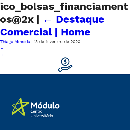
ico_bolsas_financiament
os@2x
|
←
Destaque
Comercial | Home
Thiago Almeida
|
13 de fevereiro de 2020
←
→