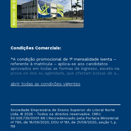
Martim de Sá
Condições Comerciais:
*A condição promocional de 1ª mensalidade isenta –
referente à matrícula – aplica-se aos candidatos
aprovados em todas as formas de ingresso, exceto na
prova on-line ou agendada, que ofertam bolsas de até
50% de desconto, ambos ingressantes no semestre
vigente, que ainda não tenham efetivado e/ou não
abrir todas as condições vigentes
tenham cancelado ou trancado sua matrícula em uma
das Instituições da Cruzeiro do Sul Educacional, no
período de um ano. Tais condições não se aplicam
aos cursos de Medicina, e também para matriculados
via FIES, Prouni e outros programas governamentais, e
Sociedade Empresária de Ensino Superior do Litoral Norte
não se acumula com nenhuma outra campanha
Ltda. © 2026 - Todos os direitos reservados. CNPJ:
ofertada pela Instituição.
50.005.735/0001-86 | Recredenciado pela Portaria Ministerial
nº 765, de 18/09/2020, DOU nº 181, de 21/09/2020, seção 1, p.
119