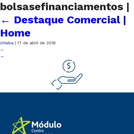
bolsasefinanciamentos
|
←
Destaque Comercial |
Home
chleba
|
17 de abril de 2019
←
→