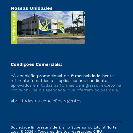
Nossas Unidades
Martim de Sá
Condições Comerciais:
*A condição promocional de 1ª mensalidade isenta –
referente à matrícula – aplica-se aos candidatos
aprovados em todas as formas de ingresso, exceto na
prova on-line ou agendada, que ofertam bolsas de até
50% de desconto, ambos ingressantes no semestre
vigente, que ainda não tenham efetivado e/ou não
abrir todas as condições vigentes
tenham cancelado ou trancado sua matrícula em uma
das Instituições da Cruzeiro do Sul Educacional, no
período de um ano. Tais condições não se aplicam
aos cursos de Medicina, e também para matriculados
via FIES, Prouni e outros programas governamentais, e
Sociedade Empresária de Ensino Superior do Litoral Norte
não se acumula com nenhuma outra campanha
Ltda. © 2026 - Todos os direitos reservados. CNPJ:
ofertada pela Instituição.