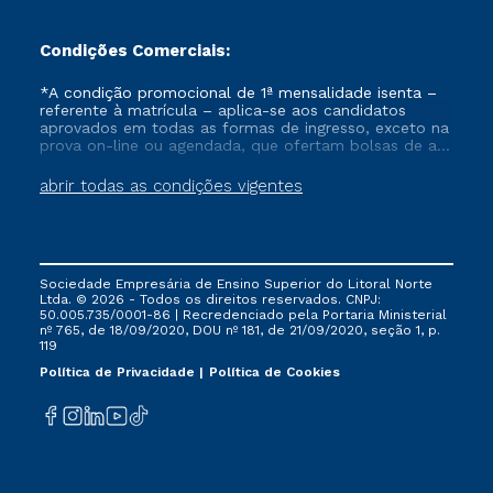
Condições Comerciais:
*A condição promocional de 1ª mensalidade isenta –
referente à matrícula – aplica-se aos candidatos
aprovados em todas as formas de ingresso, exceto na
prova on-line ou agendada, que ofertam bolsas de até
50% de desconto, ambos ingressantes no semestre
vigente, que ainda não tenham efetivado e/ou não
abrir todas as condições vigentes
tenham cancelado ou trancado sua matrícula em uma
das Instituições da Cruzeiro do Sul Educacional, no
período de um ano. Tais condições não se aplicam
aos cursos de Medicina, e também para matriculados
via FIES, Prouni e outros programas governamentais, e
Sociedade Empresária de Ensino Superior do Litoral Norte
não se acumula com nenhuma outra campanha
Ltda. © 2026 - Todos os direitos reservados. CNPJ:
ofertada pela Instituição.
50.005.735/0001-86 | Recredenciado pela Portaria Ministerial
nº 765, de 18/09/2020, DOU nº 181, de 21/09/2020, seção 1, p.
119
Política de Privacidade
Política de Cookies