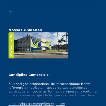
Acessibilidade
Segunda Graduação
Biblioteca
Transferência
Nossas Unidades
Martim de Sá
Condições Comerciais:
*A condição promocional de 1ª mensalidade isenta –
referente à matrícula – aplica-se aos candidatos
aprovados em todas as formas de ingresso, exceto na
prova on-line ou agendada, que ofertam bolsas de até
50% de desconto, ambos ingressantes no semestre
vigente, que ainda não tenham efetivado e/ou não
abrir todas as condições vigentes