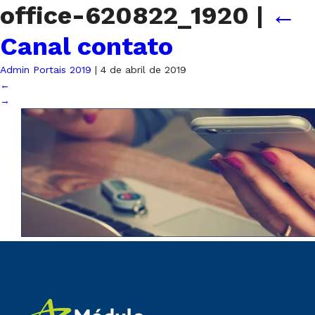
office-620822_1920
|
←
Canal contato
Admin Portais 2019
|
4 de abril de 2019
←
→