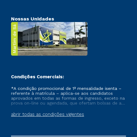
Nossas Unidades
Martim de Sá
Condições Comerciais:
*A condição promocional de 1ª mensalidade isenta –
referente à matrícula – aplica-se aos candidatos
aprovados em todas as formas de ingresso, exceto na
prova on-line ou agendada, que ofertam bolsas de até
50% de desconto, ambos ingressantes no semestre
vigente, que ainda não tenham efetivado e/ou não
abrir todas as condições vigentes
tenham cancelado ou trancado sua matrícula em uma
das Instituições da Cruzeiro do Sul Educacional, no
período de um ano. Tais condições não se aplicam
aos cursos de Medicina, e também para matriculados