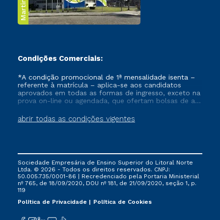
Condições Comerciais:
*A condição promocional de 1ª mensalidade isenta –
referente à matrícula – aplica-se aos candidatos
aprovados em todas as formas de ingresso, exceto na
prova on-line ou agendada, que ofertam bolsas de até
50% de desconto, ambos ingressantes no semestre
vigente, que ainda não tenham efetivado e/ou não
abrir todas as condições vigentes
tenham cancelado ou trancado sua matrícula em uma
das Instituições da Cruzeiro do Sul Educacional, no
período de um ano. Tais condições não se aplicam
aos cursos de Medicina, e também para matriculados
via FIES, Prouni e outros programas governamentais, e
Sociedade Empresária de Ensino Superior do Litoral Norte
não se acumula com nenhuma outra campanha
Ltda. © 2026 - Todos os direitos reservados. CNPJ:
ofertada pela Instituição.
50.005.735/0001-86 | Recredenciado pela Portaria Ministerial
nº 765, de 18/09/2020, DOU nº 181, de 21/09/2020, seção 1, p.
119
Política de Privacidade
Política de Cookies