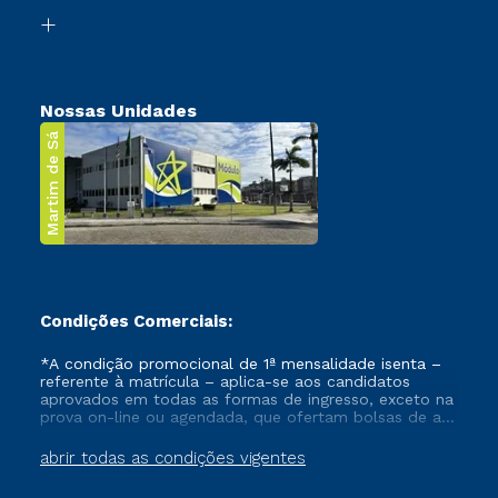
Biblioteca
Transferência
Nossas Unidades
Martim de Sá
Condições Comerciais:
*A condição promocional de 1ª mensalidade isenta –
referente à matrícula – aplica-se aos candidatos
aprovados em todas as formas de ingresso, exceto na
prova on-line ou agendada, que ofertam bolsas de até
50% de desconto, ambos ingressantes no semestre
vigente, que ainda não tenham efetivado e/ou não
abrir todas as condições vigentes
tenham cancelado ou trancado sua matrícula em uma
das Instituições da Cruzeiro do Sul Educacional, no