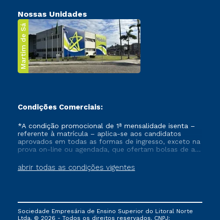
Nossas Unidades
Martim de Sá
Condições Comerciais:
*A condição promocional de 1ª mensalidade isenta –
referente à matrícula – aplica-se aos candidatos
aprovados em todas as formas de ingresso, exceto na
prova on-line ou agendada, que ofertam bolsas de até
50% de desconto, ambos ingressantes no semestre
vigente, que ainda não tenham efetivado e/ou não
abrir todas as condições vigentes
tenham cancelado ou trancado sua matrícula em uma
das Instituições da Cruzeiro do Sul Educacional, no
período de um ano. Tais condições não se aplicam
aos cursos de Medicina, e também para matriculados
via FIES, Prouni e outros programas governamentais, e
Sociedade Empresária de Ensino Superior do Litoral Norte
não se acumula com nenhuma outra campanha
Ltda. © 2026 - Todos os direitos reservados. CNPJ: