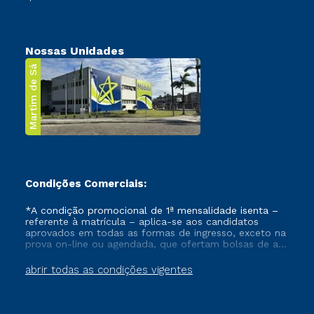
Nossas Unidades
Martim de Sá
Condições Comerciais:
*A condição promocional de 1ª mensalidade isenta –
referente à matrícula – aplica-se aos candidatos
aprovados em todas as formas de ingresso, exceto na
prova on-line ou agendada, que ofertam bolsas de até
50% de desconto, ambos ingressantes no semestre
vigente, que ainda não tenham efetivado e/ou não
abrir todas as condições vigentes
tenham cancelado ou trancado sua matrícula em uma
das Instituições da Cruzeiro do Sul Educacional, no
período de um ano. Tais condições não se aplicam
aos cursos de Medicina, e também para matriculados