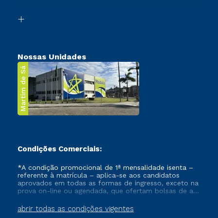
Segunda Graduação
Biblioteca
Transferência
Nossas Unidades
Martim de Sá
Condições Comerciais:
*A condição promocional de 1ª mensalidade isenta –
referente à matrícula – aplica-se aos candidatos
aprovados em todas as formas de ingresso, exceto na
prova on-line ou agendada, que ofertam bolsas de até
50% de desconto, ambos ingressantes no semestre
vigente, que ainda não tenham efetivado e/ou não
abrir todas as condições vigentes
tenham cancelado ou trancado sua matrícula em uma