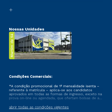
Segunda Graduação
Biblioteca
Transferência
Nossas Unidades
Martim de Sá
Condições Comerciais:
*A condição promocional de 1ª mensalidade isenta –
referente à matrícula – aplica-se aos candidatos
aprovados em todas as formas de ingresso, exceto na
prova on-line ou agendada, que ofertam bolsas de até
50% de desconto, ambos ingressantes no semestre
vigente, que ainda não tenham efetivado e/ou não
abrir todas as condições vigentes
tenham cancelado ou trancado sua matrícula em uma