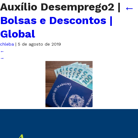
Auxílio Desemprego2
|
←
Bolsas e Descontos |
Global
chleba
|
5 de agosto de 2019
←
→