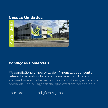
Nossas Unidades
Martim de Sá
Condições Comerciais:
*A condição promocional de 1ª mensalidade isenta –
referente à matrícula – aplica-se aos candidatos
aprovados em todas as formas de ingresso, exceto na
prova on-line ou agendada, que ofertam bolsas de até
50% de desconto, ambos ingressantes no semestre
vigente, que ainda não tenham efetivado e/ou não
abrir todas as condições vigentes
tenham cancelado ou trancado sua matrícula em uma
das Instituições da Cruzeiro do Sul Educacional, no
período de um ano. Tais condições não se aplicam
aos cursos de Medicina, e também para matriculados