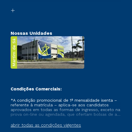
Segunda Graduação
Biblioteca
Transferência
Nossas Unidades
Martim de Sá
Condições Comerciais:
*A condição promocional de 1ª mensalidade isenta –
referente à matrícula – aplica-se aos candidatos
aprovados em todas as formas de ingresso, exceto na
prova on-line ou agendada, que ofertam bolsas de até
50% de desconto, ambos ingressantes no semestre
vigente, que ainda não tenham efetivado e/ou não
abrir todas as condições vigentes
tenham cancelado ou trancado sua matrícula em uma