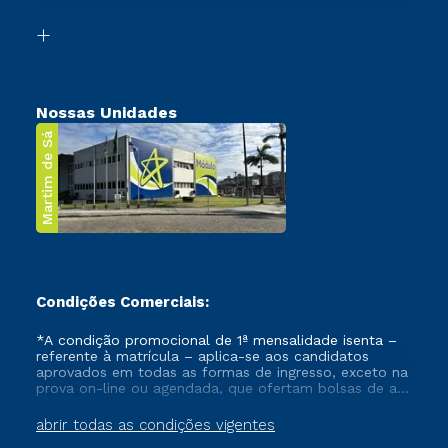
Segunda Graduação
Biblioteca
Transferência
Nossas Unidades
Martim de Sá
Condições Comerciais:
*A condição promocional de 1ª mensalidade isenta –
referente à matrícula – aplica-se aos candidatos
aprovados em todas as formas de ingresso, exceto na
prova on-line ou agendada, que ofertam bolsas de até
50% de desconto, ambos ingressantes no semestre
vigente, que ainda não tenham efetivado e/ou não
abrir todas as condições vigentes
tenham cancelado ou trancado sua matrícula em uma