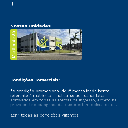
Transferência
Nossas Unidades
Martim de Sá
Condições Comerciais:
*A condição promocional de 1ª mensalidade isenta –
referente à matrícula – aplica-se aos candidatos
aprovados em todas as formas de ingresso, exceto na
prova on-line ou agendada, que ofertam bolsas de até
50% de desconto, ambos ingressantes no semestre
vigente, que ainda não tenham efetivado e/ou não
abrir todas as condições vigentes
tenham cancelado ou trancado sua matrícula em uma
das Instituições da Cruzeiro do Sul Educacional, no
período de um ano. Tais condições não se aplicam