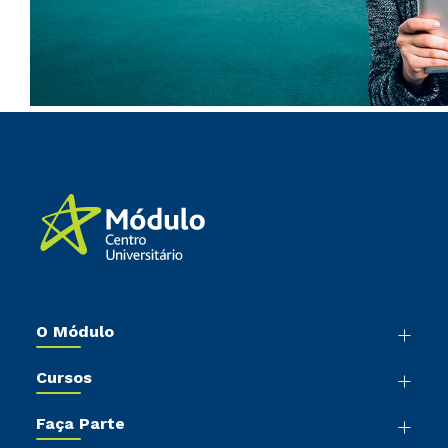
O Módulo
Nossa História
Cursos
Sala de Imprensa
Graduação
Trabalhe Conosco
Faça Parte
Pós-Graduação
Sou Colaborador