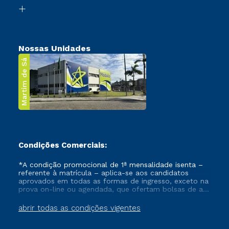
Biblioteca
Transferência
Nossas Unidades
Martim de Sá
Condições Comerciais:
*A condição promocional de 1ª mensalidade isenta –
referente à matrícula – aplica-se aos candidatos
aprovados em todas as formas de ingresso, exceto na
prova on-line ou agendada, que ofertam bolsas de até
50% de desconto, ambos ingressantes no semestre
vigente, que ainda não tenham efetivado e/ou não
abrir todas as condições vigentes
tenham cancelado ou trancado sua matrícula em uma
das Instituições da Cruzeiro do Sul Educacional, no