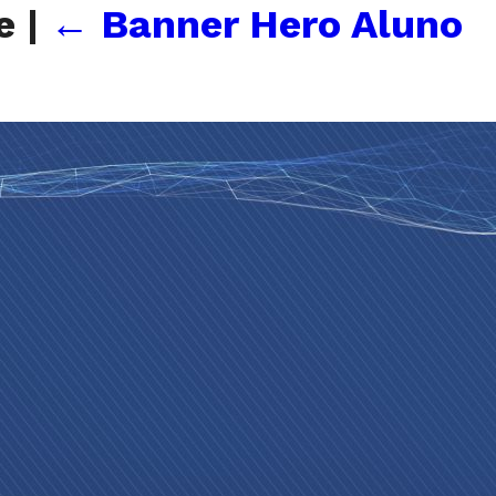
le
|
←
Banner Hero Aluno