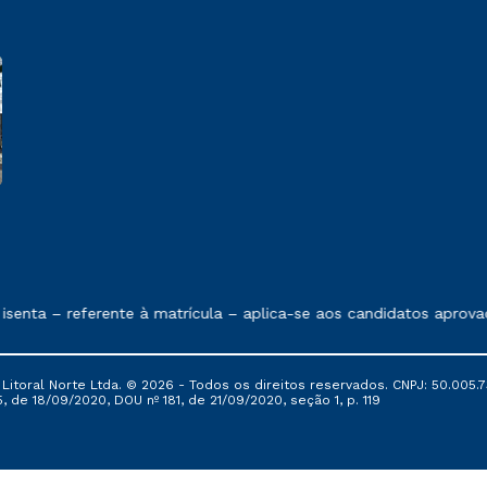
 exposto no contrato de prestação de serviços.
ta – referente à matrícula – aplica-se aos candidatos aprovado
itoral Norte Ltda. © 2026 - Todos os direitos reservados. CNPJ: 50.005.7
, de 18/09/2020, DOU nº 181, de 21/09/2020, seção 1, p. 119