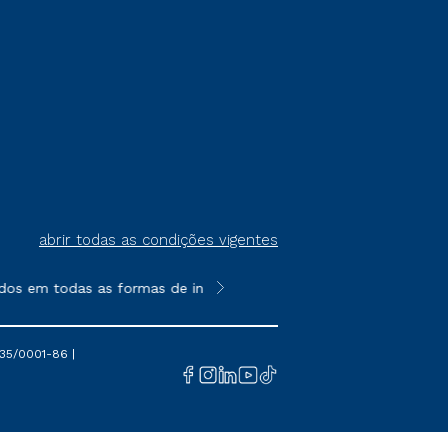
abrir todas as condições vigentes
s em todas as formas de ingresso, exceto na prova on-line ou ag
**Semipresencial é um formato do E
35/0001-86 |