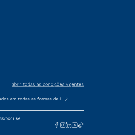
abrir todas as condições vigentes
ados em todas as formas de ingresso, exceto na prova on-line ou
**Semipresencial é um formato do E
35/0001-86 |