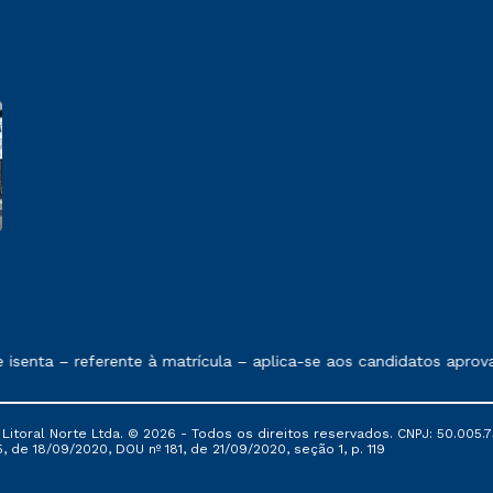
 exposto no contrato de prestação de serviços.
senta – referente à matrícula – aplica-se aos candidatos aprov
itoral Norte Ltda. © 2026 - Todos os direitos reservados. CNPJ: 50.005.7
, de 18/09/2020, DOU nº 181, de 21/09/2020, seção 1, p. 119