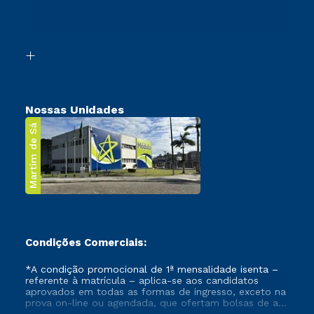
Canais de Atendimento
Retorne ao Curso
Acessibilidade
Segunda Graduação
Biblioteca
Transferência
Nossas Unidades
Martim de Sá
Condições Comerciais:
*A condição promocional de 1ª mensalidade isenta –
referente à matrícula – aplica-se aos candidatos
aprovados em todas as formas de ingresso, exceto na
prova on-line ou agendada, que ofertam bolsas de até