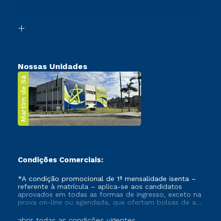
Acessibilidade
Segunda Graduação
Biblioteca
Transferência
Nossas Unidades
Martim de Sá
Condições Comerciais:
*A condição promocional de 1ª mensalidade isenta –
referente à matrícula – aplica-se aos candidatos
aprovados em todas as formas de ingresso, exceto na
prova on-line ou agendada, que ofertam bolsas de até
50% de desconto, ambos ingressantes no semestre
vigente, que ainda não tenham efetivado e/ou não
abrir todas as condições vigentes