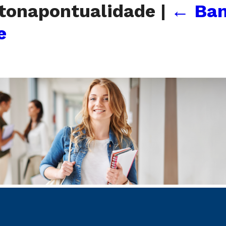
ntonapontualidade
|
←
Ban
e