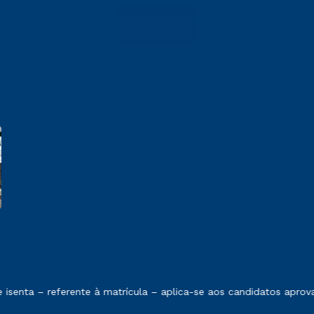
 exposto no contrato de prestação de serviços.
senta – referente à matrícula – aplica-se aos candidatos aprov