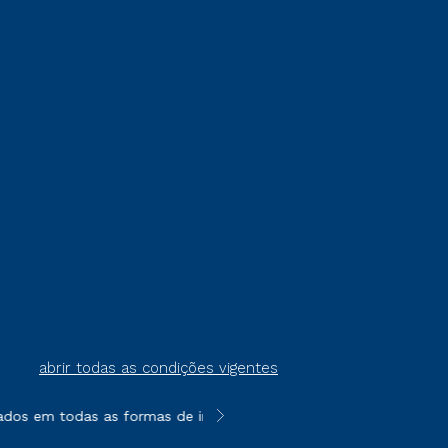
abrir todas as condições vigentes
ados em todas as formas de ingresso, exceto na prova on-line ou
**Semipresencial é um formato do E