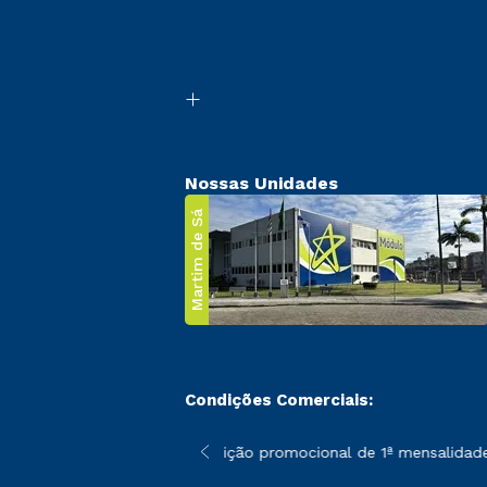
Nossas Unidades
Martim de Sá
Condições Comerciais:
 poderão sofrer alterações nos períodos de rematrícula conforme
*A condição promocional de 1ª mensalidade i