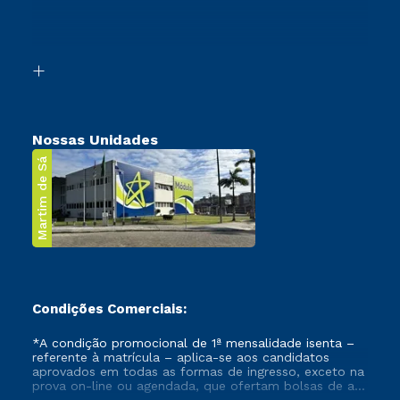
Canais de Atendimento
Retorne ao Curso
Acessibilidade
Segunda Graduação
Biblioteca
Transferência
Nossas Unidades
Martim de Sá
Condições Comerciais:
*A condição promocional de 1ª mensalidade isenta –
referente à matrícula – aplica-se aos candidatos
aprovados em todas as formas de ingresso, exceto na
prova on-line ou agendada, que ofertam bolsas de até