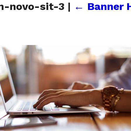
m-novo-sit-3
|
←
Banner 