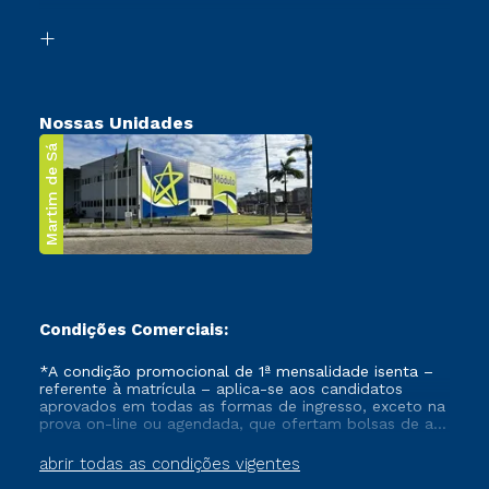
Segunda Graduação
Biblioteca
Transferência
Nossas Unidades
Martim de Sá
Condições Comerciais:
*A condição promocional de 1ª mensalidade isenta –
referente à matrícula – aplica-se aos candidatos
aprovados em todas as formas de ingresso, exceto na
prova on-line ou agendada, que ofertam bolsas de até
50% de desconto, ambos ingressantes no semestre
vigente, que ainda não tenham efetivado e/ou não
abrir todas as condições vigentes
tenham cancelado ou trancado sua matrícula em uma