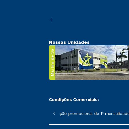
Nossas Unidades
Martim de Sá
Condições Comerciais:
 poderão sofrer alterações nos períodos de rematrícula conforme
*A condição promocional de 1ª mensalidade i