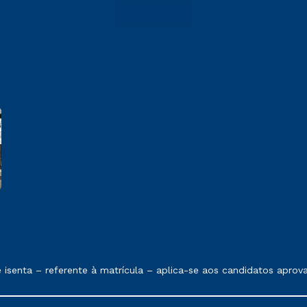
 exposto no contrato de prestação de serviços.
senta – referente à matrícula – aplica-se aos candidatos aprov