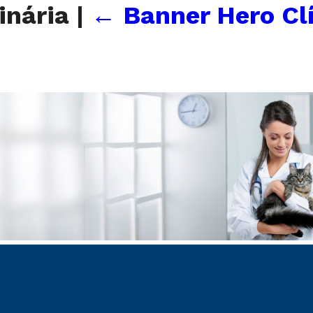
rinária
|
←
Banner Hero Cl