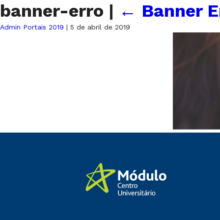
banner-erro
|
←
Banner E
Admin Portais 2019
|
5 de abril de 2019