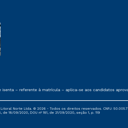
 exposto no contrato de prestação de serviços.
senta – referente à matrícula – aplica-se aos candidatos aprov
itoral Norte Ltda. © 2026 - Todos os direitos reservados. CNPJ: 50.005.7
, de 18/09/2020, DOU nº 181, de 21/09/2020, seção 1, p. 119