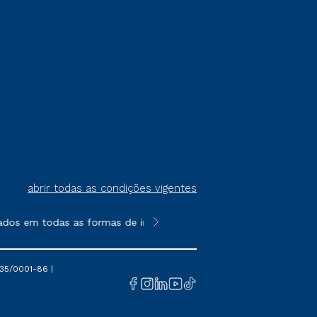
abrir todas as condições vigentes
ados em todas as formas de ingresso, exceto na prova on-line o
**Semipresencial é um formato do E
35/0001-86 |