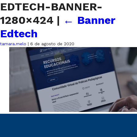
EDTECH-BANNER-
1280×424
|
←
Banner
Edtech
tamara.melo
|
6 de agosto de 2020