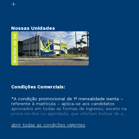
Transferência
Nossas Unidades
Martim de Sá
Condições Comerciais:
*A condição promocional de 1ª mensalidade isenta –
referente à matrícula – aplica-se aos candidatos
aprovados em todas as formas de ingresso, exceto na
prova on-line ou agendada, que ofertam bolsas de até
50% de desconto, ambos ingressantes no semestre
vigente, que ainda não tenham efetivado e/ou não
abrir todas as condições vigentes
tenham cancelado ou trancado sua matrícula em uma
das Instituições da Cruzeiro do Sul Educacional, no
período de um ano. Tais condições não se aplicam