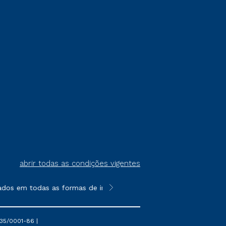
abrir todas as condições vigentes
dos em todas as formas de ingresso, exceto na prova on-line ou
**Semipresencial é um formato do E
35/0001-86 |