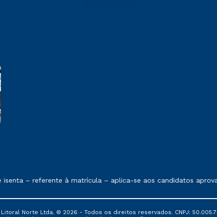
 exposto no contrato de prestação de serviços.
senta – referente à matrícula – aplica-se aos candidatos aprova
itoral Norte Ltda. © 2026 - Todos os direitos reservados. CNPJ: 50.005.7