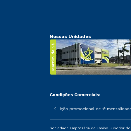
Nossas Unidades
Martim de Sá
Condições Comerciais:
 poderão sofrer alterações nos períodos de rematrícula conforme
*A condição promocional de 1ª mensalidade i
Sociedade Empresária de Ensino Superior do L