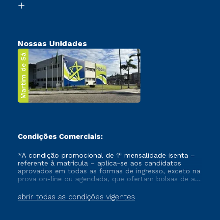
Transferência
Nossas Unidades
Martim de Sá
Condições Comerciais:
*A condição promocional de 1ª mensalidade isenta –
referente à matrícula – aplica-se aos candidatos
aprovados em todas as formas de ingresso, exceto na
prova on-line ou agendada, que ofertam bolsas de até
50% de desconto, ambos ingressantes no semestre
vigente, que ainda não tenham efetivado e/ou não
abrir todas as condições vigentes
tenham cancelado ou trancado sua matrícula em uma
das Instituições da Cruzeiro do Sul Educacional, no
período de um ano. Tais condições não se aplicam