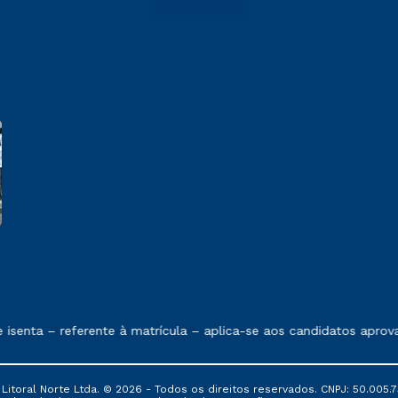
 exposto no contrato de prestação de serviços.
senta – referente à matrícula – aplica-se aos candidatos aprova
itoral Norte Ltda. © 2026 - Todos os direitos reservados. CNPJ: 50.005.7