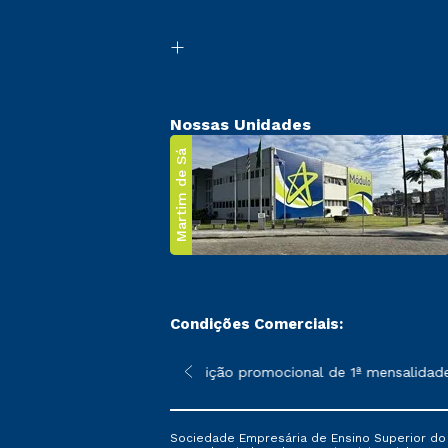
Nossas Unidades
Martim de Sá
Condições Comerciais:
 poderão sofrer alterações nos períodos de rematrícula conforme
*A condição promocional de 1ª mensalidade i
Sociedade Empresária de Ensino Superior do L