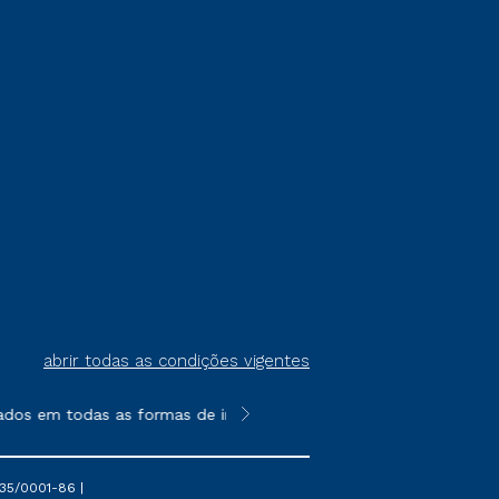
abrir todas as condições vigentes
dos em todas as formas de ingresso, exceto na prova on-line ou
**Semipresencial é um formato do E
35/0001-86 |