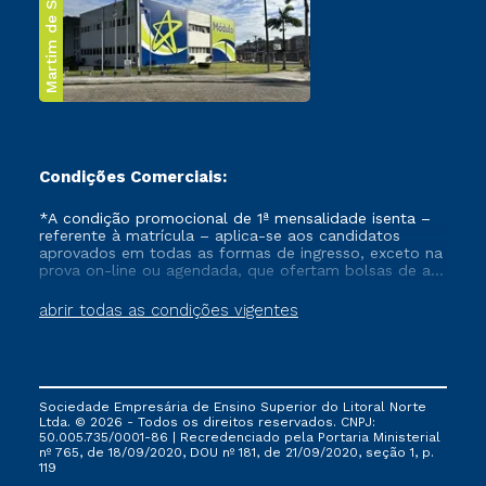
Martim de Sá
Condições Comerciais:
*A condição promocional de 1ª mensalidade isenta –
referente à matrícula – aplica-se aos candidatos
aprovados em todas as formas de ingresso, exceto na
prova on-line ou agendada, que ofertam bolsas de até
50% de desconto, ambos ingressantes no semestre
vigente, que ainda não tenham efetivado e/ou não
abrir todas as condições vigentes
tenham cancelado ou trancado sua matrícula em uma
das Instituições da Cruzeiro do Sul Educacional, no
período de um ano. Tais condições não se aplicam
aos cursos de Medicina, e também para matriculados
via FIES, Prouni e outros programas governamentais, e
Sociedade Empresária de Ensino Superior do Litoral Norte
não se acumula com nenhuma outra campanha
Ltda. © 2026 - Todos os direitos reservados. CNPJ:
ofertada pela Instituição.
50.005.735/0001-86 | Recredenciado pela Portaria Ministerial
nº 765, de 18/09/2020, DOU nº 181, de 21/09/2020, seção 1, p.
119