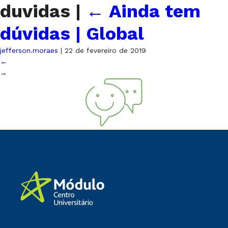
duvidas
|
←
Ainda tem
dúvidas | Global
jefferson.moraes
|
22 de fevereiro de 2019
←
→