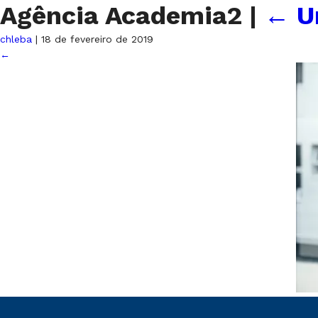
Agência Academia2
|
←
U
chleba
|
18 de fevereiro de 2019
←