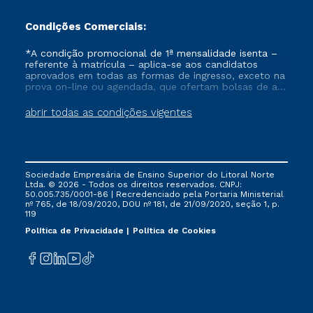
Condições Comerciais:
*A condição promocional de 1ª mensalidade isenta –
referente à matrícula – aplica-se aos candidatos
aprovados em todas as formas de ingresso, exceto na
prova on-line ou agendada, que ofertam bolsas de até
50% de desconto, ambos ingressantes no semestre
vigente, que ainda não tenham efetivado e/ou não
abrir todas as condições vigentes
tenham cancelado ou trancado sua matrícula em uma
das Instituições da Cruzeiro do Sul Educacional, no
período de um ano. Tais condições não se aplicam
aos cursos de Medicina, e também para matriculados
via FIES, Prouni e outros programas governamentais, e
Sociedade Empresária de Ensino Superior do Litoral Norte
não se acumula com nenhuma outra campanha
Ltda. © 2026 - Todos os direitos reservados. CNPJ:
ofertada pela Instituição.
50.005.735/0001-86 | Recredenciado pela Portaria Ministerial
nº 765, de 18/09/2020, DOU nº 181, de 21/09/2020, seção 1, p.
119
Política de Privacidade
Política de Cookies